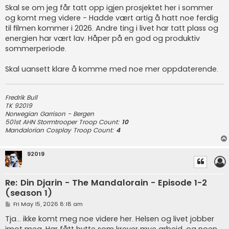
s
Skal se om jeg får tatt opp igjen prosjektet her i sommer
t
og komt meg videre - Hadde vært artig å hatt noe ferdig
til filmen kommer i 2026. Andre ting i livet har tatt plass og
energien har vært lav. Håper på en god og produktiv
sommerperiode.
Skal uansett klare å komme med noe mer oppdaterende.
Fredrik Bull
TK 92019
Norwegian Garrison
- Bergen
501st AHN Stormtrooper Troop Count:
10
Mandalorian Cosplay Troop Count:
4
92019
Re: Din Djarin - The Mandalorain - Episode 1-2
(season 1)
P
Fri May 15, 2026 8:18 am
o
s
Tja... ikke komt meg noe videre her. Helsen og livet jobber
t
imot meg. Har fått hytte som krever mye arbeid, og noen