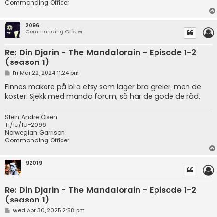
Commanding Officer
2096
Commanding Officer
Re: Din Djarin - The Mandalorain - Episode 1-2
(season 1)
P
Fri Mar 22, 2024 11:24 pm
o
s
Finnes makere på bl.a etsy som lager bra greier, men de
t
koster. Sjekk med mando forum, så har de gode de råd.
Stein Andre Olsen
Ti/Ic/Id-2096
Norwegian Garrison
Commanding Officer
92019
Re: Din Djarin - The Mandalorain - Episode 1-2
(season 1)
P
Wed Apr 30, 2025 2:58 pm
o