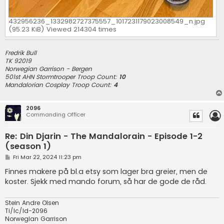
432956236_1332982727375557_1017231179023008549_n.jpg
(95.23 KiB) Viewed 214304 times
Fredrik Bull
TK 92019
Norwegian Garrison
- Bergen
501st AHN Stormtrooper Troop Count:
10
Mandalorian Cosplay Troop Count:
4
2096
Commanding Officer
Re: Din Djarin - The Mandalorain - Episode 1-2
(season 1)
P
Fri Mar 22, 2024 11:23 pm
o
s
Finnes makere på bl.a etsy som lager bra greier, men de
t
koster. Sjekk med mando forum, så har de gode de råd.
Stein Andre Olsen
Ti/Ic/Id-2096
Norwegian Garrison