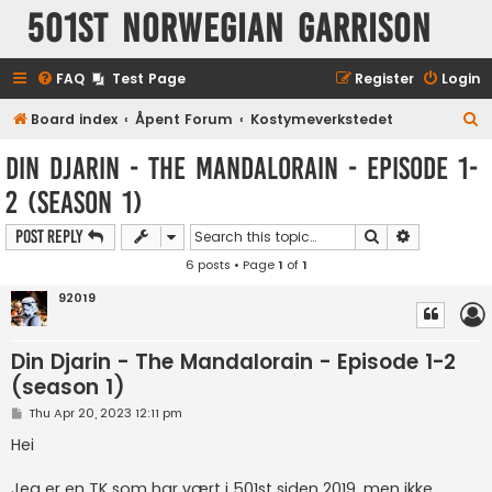
501st Norwegian Garrison
FAQ
Test Page
Register
Login
S
Board index
Åpent Forum
Kostymeverkstedet
e
Din Djarin - The Mandalorain - Episode 1-
a
2 (season 1)
r
c
Search
Advanced s
Post Reply
h
6 posts • Page
1
of
1
92019
Din Djarin - The Mandalorain - Episode 1-2
(season 1)
P
Thu Apr 20, 2023 12:11 pm
o
s
Hei
t
Jeg er en TK som har vært i 501st siden 2019, men ikke