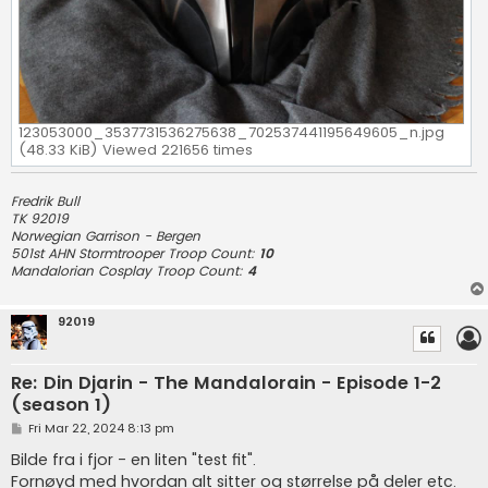
123053000_3537731536275638_702537441195649605_n.jpg
(48.33 KiB) Viewed 221656 times
Fredrik Bull
TK 92019
Norwegian Garrison
- Bergen
501st AHN Stormtrooper Troop Count:
10
Mandalorian Cosplay Troop Count:
4
92019
Re: Din Djarin - The Mandalorain - Episode 1-2
(season 1)
P
Fri Mar 22, 2024 8:13 pm
o
s
Bilde fra i fjor - en liten "test fit".
t
Fornøyd med hvordan alt sitter og størrelse på deler etc.