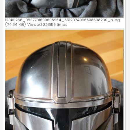
123161266_3537731609608964_6512374096508638230_n.jpg
(74.84 KiB) Viewed 221656 times