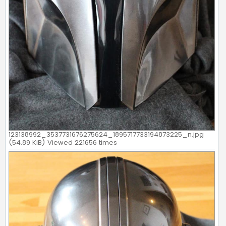
123138992_3537731676275624_1895717733194873225_n.jpg
(54.89 KiB) Viewed 221656 times