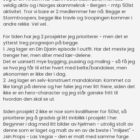
veldig aktiv og i Norges skammekrok - Bergen - mtp 501st
aktivitet. Tror vi bare er 2 medlemmer her nå. Begge er
Stormtroopers, begge like travle og troopingen kommer i
andre rekke. Vel vel...
For tiden har jeg 2 prosjekter jeg prioriterer - men det er
ytterst treg progresjon på begge.
1. Jeg lager en Din Djarin episode 1 outfit. Har det meste jeg
trenger her, men sliter med lær-delene.
Det er uansett mye bygging, pussing og maling - så få jeg
se hva jeg får til etter hvert med belte/bandoleer, men
økonomien er ikke der i dag.
2. Jeg lager en selv-konstruert mandalorian. Kommet ca
like langt på denne og her føler jeg mer litt friere, siden det
ikke er en hero-character og jeg står ganske fritt til
hvordan den skal se ut.
Siden prosjekt 2 ikke er noe som kvalifiserer for 501st, så
prioriterer jeg å gradvis gi litt innblikk i prosjekt 1 her.
Begynner i dag med litt bilder av hjelmen - utrolig stolt av
denne som er laget og malt av en av de beste i "miljøet" -
Jsin Props - Las Vegas - den er malt med samme farge