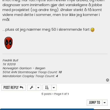
diagnoser som innimellom gjør det vanskeligere å jobbe
med prosjektet (og andre ting). Ønsker sterkt å få komt
videre med dette i sommer, men tror ikke jeg kommer i
mål.
....pluss at jeg nærmer meg 50 i skremmende fart
Fredrik Bull
TK 92019
Norwegian Garrison
- Bergen
501st AHN Stormtrooper Troop Count:
10
Mandalorian Cosplay Troop Count:
4
Post Reply
6 posts • Page
1
of
1
Jump to