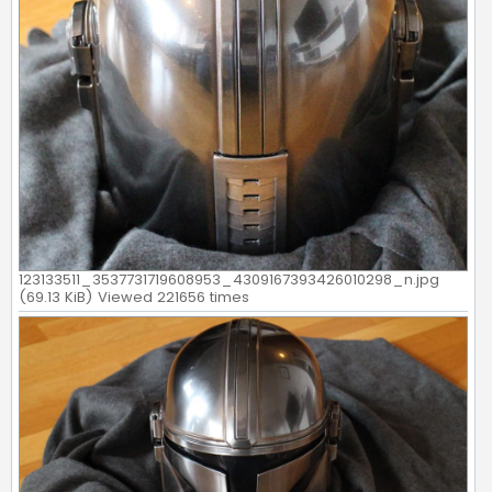
123133511_3537731719608953_4309167393426010298_n.jpg
(69.13 KiB) Viewed 221656 times