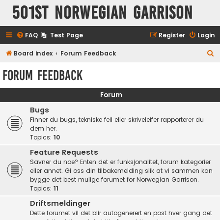
501st Norwegian Garrison
FAQ
Test Page
Register
Login
S
Board index
Forum Feedback
e
Forum Feedback
a
r
Forum
c
Bugs
h
Finner du bugs, tekniske feil eller skriveleifer rapporterer du
dem her.
Topics:
10
Feature Requests
Savner du noe? Enten det er funksjonalitet, forum kategorier
eller annet. Gi oss din tilbakemelding slik at vi sammen kan
bygge det best mulige forumet for Norwegian Garrison.
Topics:
11
Driftsmeldinger
Dette forumet vil det blir autogenerert en post hver gang det