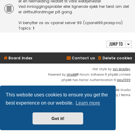
er en feilmelding relatert til våre webtjenester.
Ved innloggingsprobler eller lignende sjekk her først om det
er driftsutfordringer på gang.
Vi benytter os av cpanel server 99 (cpanel99.proisp.no)
Topics:
1
Jump to
Board index
Contact us
Delete cookies
Flat Style by
Ian Bradley
Powered by
phpBB
® Forum Software © phpBB Limited
phpBB Two Factor Authentication ©
paul999
Discord OAuth2 light
© 2019 - phpBB Studio
This website uses cookies to ensure you get the
Privacy
|
Terms
best experience on our website.
Learn more
Got it!