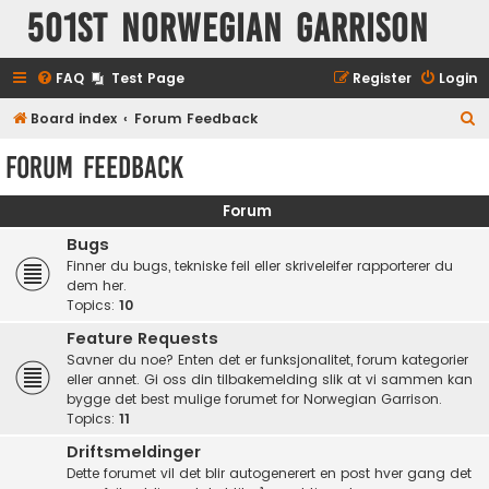
501st Norwegian Garrison
FAQ
Test Page
Register
Login
S
Board index
Forum Feedback
e
Forum Feedback
a
r
Forum
c
Bugs
h
Finner du bugs, tekniske feil eller skriveleifer rapporterer du
dem her.
Topics:
10
Feature Requests
Savner du noe? Enten det er funksjonalitet, forum kategorier
eller annet. Gi oss din tilbakemelding slik at vi sammen kan
bygge det best mulige forumet for Norwegian Garrison.
Topics:
11
Driftsmeldinger
Dette forumet vil det blir autogenerert en post hver gang det