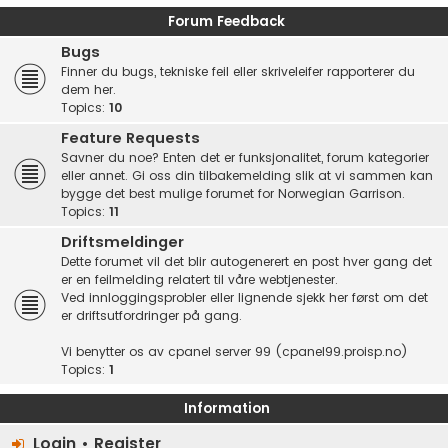
Forum Feedback
Bugs
Finner du bugs, tekniske feil eller skriveleifer rapporterer du
dem her.
Topics:
10
Feature Requests
Savner du noe? Enten det er funksjonalitet, forum kategorier
eller annet. Gi oss din tilbakemelding slik at vi sammen kan
bygge det best mulige forumet for Norwegian Garrison.
Topics:
11
Driftsmeldinger
Dette forumet vil det blir autogenerert en post hver gang det
er en feilmelding relatert til våre webtjenester.
Ved innloggingsprobler eller lignende sjekk her først om det
er driftsutfordringer på gang.
Vi benytter os av cpanel server 99 (cpanel99.proisp.no)
Topics:
1
Information
Login
•
Register