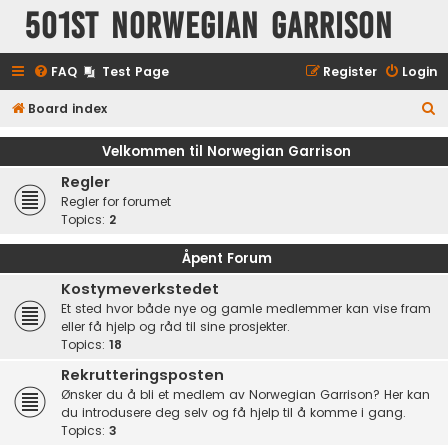
501st Norwegian Garrison
FAQ
Test Page
Register
Login
S
Board index
e
Velkommen til Norwegian Garrison
a
Regler
r
Regler for forumet
c
Topics:
2
h
Åpent Forum
Kostymeverkstedet
Et sted hvor både nye og gamle medlemmer kan vise fram
eller få hjelp og råd til sine prosjekter.
Topics:
18
Rekrutteringsposten
Ønsker du å bli et medlem av Norwegian Garrison? Her kan
du introdusere deg selv og få hjelp til å komme i gang.
Topics:
3