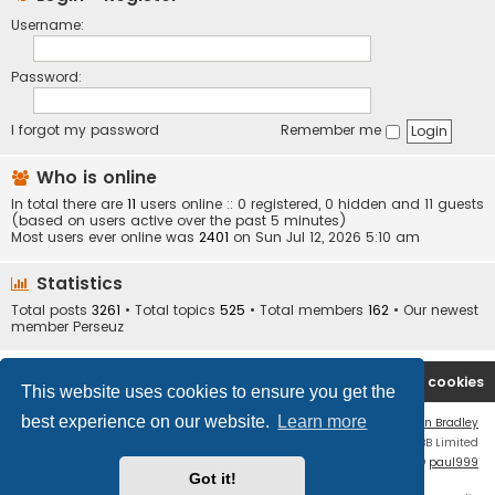
Username:
Password:
I forgot my password
Remember me
Who is online
In total there are
11
users online :: 0 registered, 0 hidden and 11 guests
(based on users active over the past 5 minutes)
Most users ever online was
2401
on Sun Jul 12, 2026 5:10 am
Statistics
Total posts
3261
• Total topics
525
• Total members
162
• Our newest
member
Perseuz
Board index
Contact us
Delete cookies
This website uses cookies to ensure you get the
best experience on our website.
Learn more
Flat Style by
Ian Bradley
Powered by
phpBB
® Forum Software © phpBB Limited
phpBB Two Factor Authentication ©
paul999
Got it!