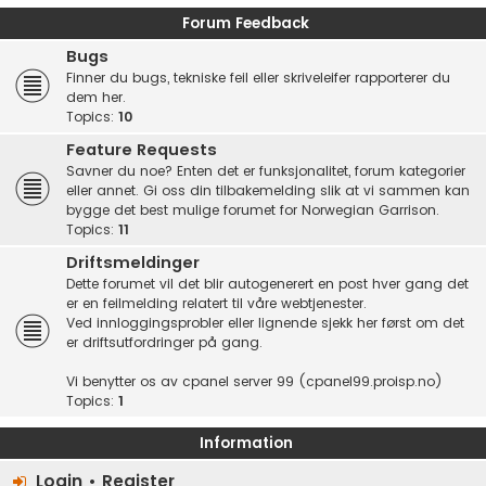
Forum Feedback
Bugs
Finner du bugs, tekniske feil eller skriveleifer rapporterer du
dem her.
Topics:
10
Feature Requests
Savner du noe? Enten det er funksjonalitet, forum kategorier
eller annet. Gi oss din tilbakemelding slik at vi sammen kan
bygge det best mulige forumet for Norwegian Garrison.
Topics:
11
Driftsmeldinger
Dette forumet vil det blir autogenerert en post hver gang det
er en feilmelding relatert til våre webtjenester.
Ved innloggingsprobler eller lignende sjekk her først om det
er driftsutfordringer på gang.
Vi benytter os av cpanel server 99 (cpanel99.proisp.no)
Topics:
1
Information
Login
•
Register