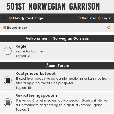
501st Norwegian Garrison
FAQ
Test Page
Register
Login
S
Board index
e
Velkommen til Norwegian Garrison
a
Regler
r
Regler for forumet
c
Topics:
2
h
Åpent Forum
Kostymeverkstedet
Et sted hvor både nye og gamle medlemmer kan vise fram
eller få hjelp og råd til sine prosjekter.
Topics:
18
Rekrutteringsposten
Ønsker du å bli et medlem av Norwegian Garrison? Her kan
du introdusere deg selv og få hjelp til å komme i gang.
Topics:
3