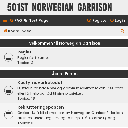
501st Norwegian Garrison
FAQ
Test Page
Register
Login
S
Board index
e
Velkommen til Norwegian Garrison
a
Regler
r
Regler for forumet
c
Topics:
2
h
Åpent Forum
Kostymeverkstedet
Et sted hvor både nye og gamle medlemmer kan vise fram
eller få hjelp og råd til sine prosjekter.
Topics:
18
Rekrutteringsposten
Ønsker du å bli et medlem av Norwegian Garrison? Her kan
du introdusere deg selv og få hjelp til å komme i gang.
Topics:
3