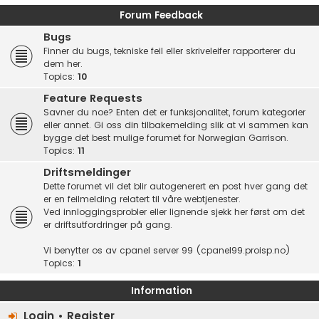
Forum Feedback
Bugs
Finner du bugs, tekniske feil eller skriveleifer rapporterer du
dem her.
Topics:
10
Feature Requests
Savner du noe? Enten det er funksjonalitet, forum kategorier
eller annet. Gi oss din tilbakemelding slik at vi sammen kan
bygge det best mulige forumet for Norwegian Garrison.
Topics:
11
Driftsmeldinger
Dette forumet vil det blir autogenerert en post hver gang det
er en feilmelding relatert til våre webtjenester.
Ved innloggingsprobler eller lignende sjekk her først om det
er driftsutfordringer på gang.
Vi benytter os av cpanel server 99 (cpanel99.proisp.no)
Topics:
1
Information
Login
•
Register