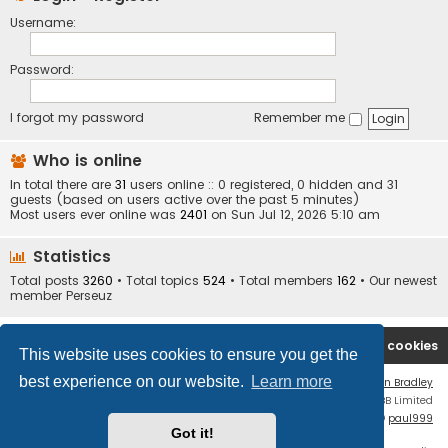
Username:
Password:
I forgot my password
Remember me
Who is online
In total there are
31
users online :: 0 registered, 0 hidden and 31
guests (based on users active over the past 5 minutes)
Most users ever online was
2401
on Sun Jul 12, 2026 5:10 am
Statistics
Total posts
3260
• Total topics
524
• Total members
162
• Our newest
member
Perseuz
Board index
Contact us
Delete cookies
This website uses cookies to ensure you get the
best experience on our website.
Learn more
Flat Style by
Ian Bradley
Powered by
phpBB
® Forum Software © phpBB Limited
phpBB Two Factor Authentication ©
paul999
Got it!