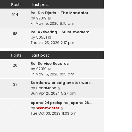
w
Posts
Last post
t
Re: Din Djarin - The Mandalor…
h
104
V
by
92019
e
i
Fri May 15, 2026 8:18 am
l
e
a
Re: Aktivering - 501st medlem…
118
w
t
V
by
50501
t
e
i
Thu Jul 23, 2026 2:17 pm
h
s
e
e
t
w
Posts
Last post
l
p
t
a
o
Re: Service Records
h
26
t
s
V
by
92019
e
e
t
i
Fri May 15, 2026 8:15 am
l
s
e
a
t
Sandcrawler salg av star wars…
37
w
t
p
V
by
BobaMann
t
e
o
i
Sun Apr 21, 2024 5:27 pm
h
s
s
e
e
t
cpanel24.proisp.no, cpanel26.…
t
w
1
l
p
V
by
Webmaster
t
a
o
i
Tue Oct 03, 2023 11:03 pm
h
t
s
e
e
e
t
w
l
s
t
a