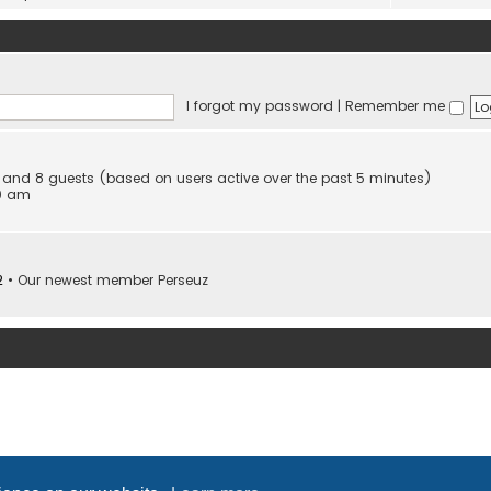
I forgot my password
|
Remember me
en and 8 guests (based on users active over the past 5 minutes)
10 am
2
• Our newest member
Perseuz