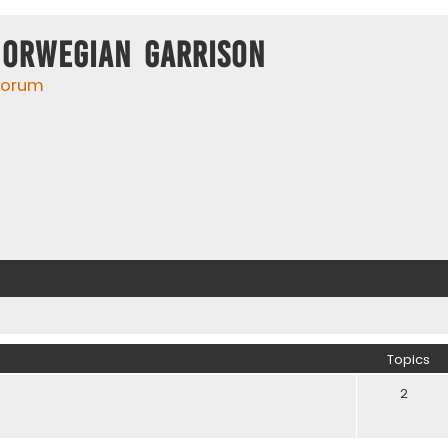
Norwegian Garrison
 forum
Topics
2