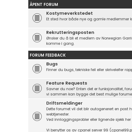
ÅPENT FORUM
Kostymeverkstedet
Et sted hvor både nye og gamle medlemmer kan v
Rekrutteringsposten
Ønsker du å bli et medlem av Norwegian Garriso
komme i gang.
FORUM FEEDBACK
Bugs
Finner du bugs, tekniske feil eller skriveleifer r
Feature Requests
Savner du noe? Enten det er funksjonalitet, foru
vi sammen kan bygge det best mulige forumet
Driftsmeldinger
Dette forumet vil det blir autogenerert en post h
webtjenester.
Ved innloggingsprobler eller lignende sjekk her
Vi benytter os av cpanel server 99 (cpanel99.p