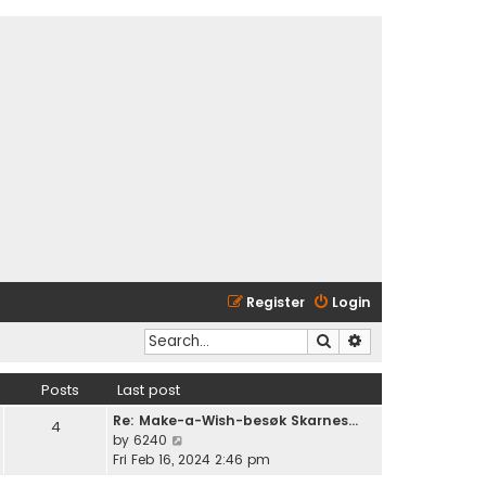
Register
Login
Search
Advanced search
Posts
Last post
Re: Make-a-Wish-besøk Skarnes…
4
V
by
6240
i
Fri Feb 16, 2024 2:46 pm
e