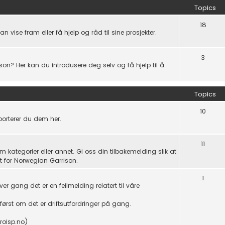
Topics
18
ise fram eller få hjelp og råd til sine prosjekter.
3
n? Her kan du introdusere deg selv og få hjelp til å
Topics
10
apporterer du dem her.
11
m kategorier eller annet. Gi oss din tilbakemelding slik at
 for Norwegian Garrison.
1
ver gang det er en feilmelding relatert til våre
 først om det er driftsutfordringer på gang.
roisp.no)