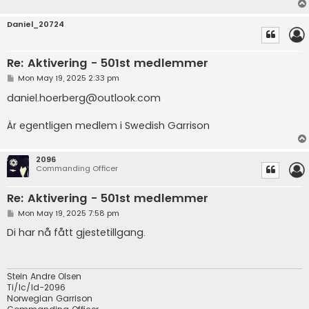
Daniel_20724
Re: Aktivering - 501st medlemmer
P
Mon May 19, 2025 2:33 pm
o
s
daniel.hoerberg@outlook.com
t
Är egentligen medlem i Swedish Garrison
2096
Commanding Officer
Re: Aktivering - 501st medlemmer
P
Mon May 19, 2025 7:58 pm
o
s
Di har nå fått gjestetillgang.
t
Stein Andre Olsen
Ti/Ic/Id-2096
Norwegian Garrison