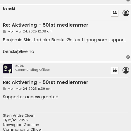
benski
Re: Aktivering - 501st medlemmer
P
Mon Mar 24, 2025 12:38 am
o
s
Benjamin Skinstad aka Benski. Ønsker tilgang som support.
t
benski@live.no
2096
Commanding Officer
Re: Aktivering - 501st medlemmer
P
Mon Mar 24, 2025 11:39 am
o
s
Supporter access granted.
t
Stein Andre Olsen
Ti/Ic/Id-2096
Norwegian Garrison
Commanding Officer