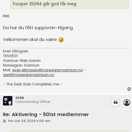
Trooper 25094 går god får meg
Hei.
Da har du fått supporter-tilgang.
Velkommen skal du være.
Even Ellingsen
TK50501
Garrison Web Liason
Norwegian Garrison
Mail:
even.ellingsen@norwegiangarrison.no
-
gwl@norwegiangarrison.no
- The Dark Side Completes me -
2096
Commanding Officer
Re: Aktivering - 501st medlemmer
P
Thu Oct 24, 2024 11:56 am
o
s