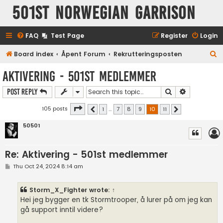
501st Norwegian Garrison
FAQ
Test Page
Register
Login
S
Board index
Åpent Forum
Rekrutteringsposten
e
Aktivering - 501st medlemmer
a
Search
Advanced s
Post Reply
r
c
Page
10
of
11
105 posts
1
…
7
8
9
10
11
Previous
Next
h
50501
Re: Aktivering - 501st medlemmer
P
Thu Oct 24, 2024 8:14 am
o
s
t
Storm_X_Fighter
wrote:
↑
Hei jeg bygger en tk Stormtrooper, å lurer på om jeg kan
gå support inntil videre?