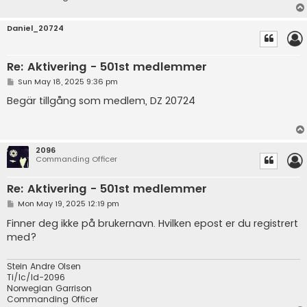
Daniel_20724
Re: Aktivering - 501st medlemmer
P
Sun May 18, 2025 9:36 pm
o
s
Begär tillgång som medlem, DZ 20724
t
2096
Commanding Officer
Re: Aktivering - 501st medlemmer
P
Mon May 19, 2025 12:19 pm
o
s
Finner deg ikke på brukernavn. Hvilken epost er du registrert
t
med?
Stein Andre Olsen
Ti/Ic/Id-2096
Norwegian Garrison
Commanding Officer