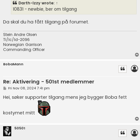
t
Darth-Izzy
wrote:
↑
10831 - newbie, ber om tilgang
Da skal du ha fått tilgang på forumet.
Stein Andre Olsen
Ti/Ic/Id-2096
Norwegian Garrison
Commanding Officer
BobaMann
Re: Aktivering - 501st medlemmer
P
Fri Nov 08, 2024 7:41 pm
o
s
Hei, søker supporter tilgang mens jeg bygger Boba fett
t
kostymet mitt
50501