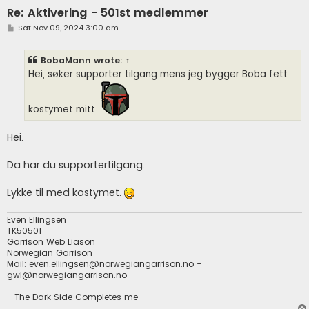
Re: Aktivering - 501st medlemmer
P
Sat Nov 09, 2024 3:00 am
o
s
t
BobaMann
wrote:
↑
Hei, søker supporter tilgang mens jeg bygger Boba fett
kostymet mitt
Hei.
Da har du supportertilgang.
Lykke til med kostymet.
Even Ellingsen
TK50501
Garrison Web Liason
Norwegian Garrison
Mail:
even.ellingsen@norwegiangarrison.no
-
gwl@norwegiangarrison.no
- The Dark Side Completes me -