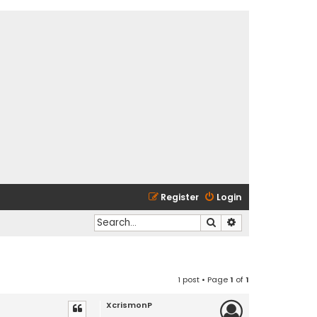
Register
Login
Search
Advanced search
1 post • Page
1
of
1
XcrismonP