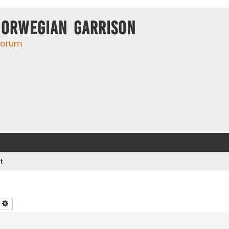
Norwegian Garrison
 forum
t
earch
Advanced search