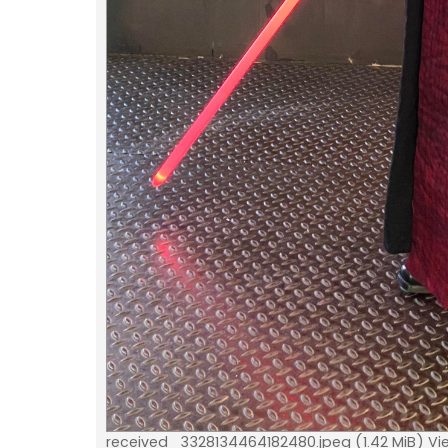
received_3328134464182480.jpeg (1.42 MiB) Vi