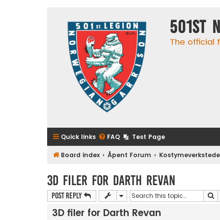
501st 
The official
Quick links
FAQ
Test Page
Board index
Åpent Forum
Kostymeverkstede
3D filer for Darth Revan
S
Post Reply
3D filer for Darth Revan