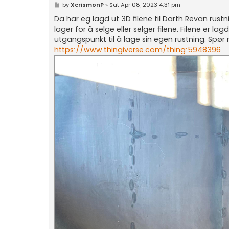
P
by
XcrismonP
»
Sat Apr 08, 2023 4:31 pm
o
s
Da har eg lagd ut 3D filene til Darth Revan rustni
t
lager for å selge eller selger filene. Filene er l
utgangspunkt til å lage sin egen rustning. Spør
https://www.thingiverse.com/thing:5948396