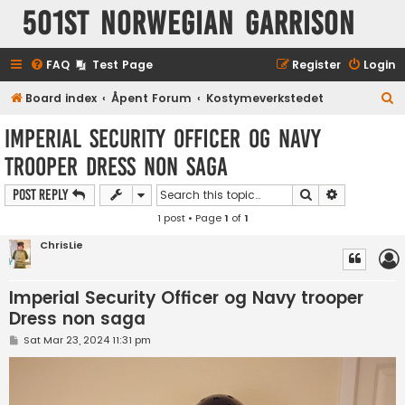
501st Norwegian Garrison
FAQ
Test Page
Register
Login
S
Board index
Åpent Forum
Kostymeverkstedet
e
Imperial Security Officer og Navy
a
trooper Dress non saga
r
c
Search
Advanced s
Post Reply
h
1 post • Page
1
of
1
ChrisLie
Imperial Security Officer og Navy trooper
Dress non saga
P
Sat Mar 23, 2024 11:31 pm
o
s
t