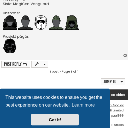
Siste: MagiCon Vanguard
Uniformer:
Prosjekt pågår:
Post Reply
1 post • Page
1
of
1
Jump to
Board index
Contact us
Delete cookies
This website uses cookies to ensure you get the
best experience on our website.
Learn more
Flat Style by
Ian Bradley
Powered by
phpBB
® Forum Software © phpBB Limited
phpBB Two Factor Authentication ©
paul999
Got it!
Discord OAuth2 light
© 2019 - phpBB Studio