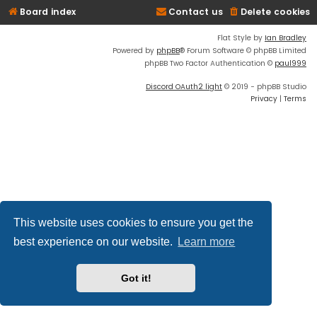
Board index
Contact us
Delete cookies
Flat Style by
Ian Bradley
Powered by
phpBB
® Forum Software © phpBB Limited
phpBB Two Factor Authentication ©
paul999
Discord OAuth2 light
© 2019 - phpBB Studio
Privacy
|
Terms
This website uses cookies to ensure you get the
best experience on our website.
Learn more
Got it!