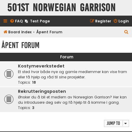
501st Norwegian Garrison
FAQ
Test Page
Register
Login
S
Board index
Åpent Forum
e
Åpent Forum
a
r
Forum
c
Kostymeverkstedet
h
Et sted hvor både nye og gamle medlemmer kan vise fram
eller få hjelp og råd til sine prosjekter.
Topics:
18
Rekrutteringsposten
Ønsker du å bli et medlem av Norwegian Garrison? Her kan
du introdusere deg selv og få hjelp til å komme i gang.
Topics:
3
Jump to