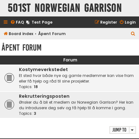
501st Norwegian Garrison
FAQ
Test Page
Register
Login
S
Board index
Åpent Forum
e
Åpent Forum
a
r
Forum
c
Kostymeverkstedet
h
Et sted hvor både nye og gamle medlemmer kan vise fram
eller få hjelp og råd til sine prosjekter.
Topics:
18
Rekrutteringsposten
Ønsker du å bli et medlem av Norwegian Garrison? Her kan
du introdusere deg selv og få hjelp til å komme i gang.
Topics:
3
Jump to