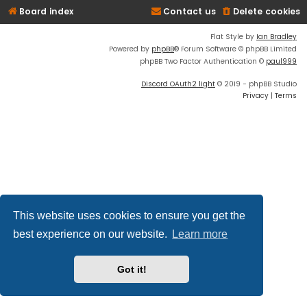
Board index
Contact us
Delete cookies
Flat Style by
Ian Bradley
Powered by
phpBB
® Forum Software © phpBB Limited
phpBB Two Factor Authentication ©
paul999
Discord OAuth2 light
© 2019 - phpBB Studio
Privacy
|
Terms
This website uses cookies to ensure you get the
best experience on our website.
Learn more
Got it!