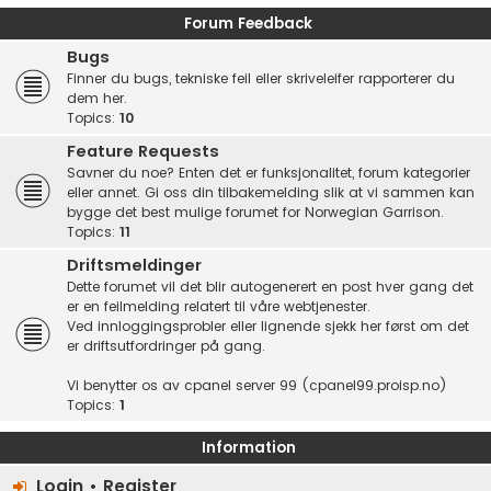
Forum Feedback
Bugs
Finner du bugs, tekniske feil eller skriveleifer rapporterer du
dem her.
Topics:
10
Feature Requests
Savner du noe? Enten det er funksjonalitet, forum kategorier
eller annet. Gi oss din tilbakemelding slik at vi sammen kan
bygge det best mulige forumet for Norwegian Garrison.
Topics:
11
Driftsmeldinger
Dette forumet vil det blir autogenerert en post hver gang det
er en feilmelding relatert til våre webtjenester.
Ved innloggingsprobler eller lignende sjekk her først om det
er driftsutfordringer på gang.
Vi benytter os av cpanel server 99 (cpanel99.proisp.no)
Topics:
1
Information
Login
•
Register