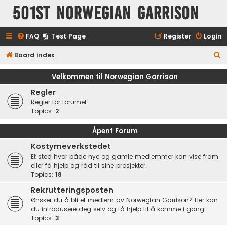
501st Norwegian Garrison
FAQ
Test Page
Register
Login
S
Board index
e
Velkommen til Norwegian Garrison
a
Regler
r
Regler for forumet
c
Topics:
2
h
Åpent Forum
Kostymeverkstedet
Et sted hvor både nye og gamle medlemmer kan vise fram
eller få hjelp og råd til sine prosjekter.
Topics:
18
Rekrutteringsposten
Ønsker du å bli et medlem av Norwegian Garrison? Her kan
du introdusere deg selv og få hjelp til å komme i gang.
Topics:
3