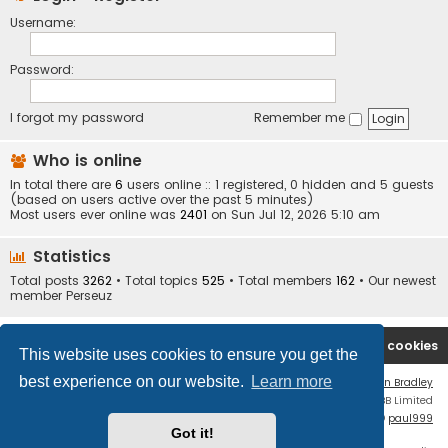
Username:
Password:
I forgot my password
Remember me
Who is online
In total there are
6
users online :: 1 registered, 0 hidden and 5 guests
(based on users active over the past 5 minutes)
Most users ever online was
2401
on Sun Jul 12, 2026 5:10 am
Statistics
Total posts
3262
• Total topics
525
• Total members
162
• Our newest
member
Perseuz
Board index
Contact us
Delete cookies
This website uses cookies to ensure you get the
best experience on our website.
Learn more
Flat Style by
Ian Bradley
Powered by
phpBB
® Forum Software © phpBB Limited
phpBB Two Factor Authentication ©
paul999
Got it!