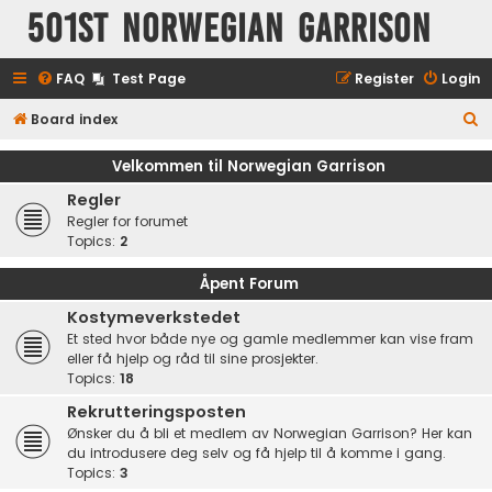
501st Norwegian Garrison
FAQ
Test Page
Register
Login
S
Board index
e
Velkommen til Norwegian Garrison
a
Regler
r
Regler for forumet
c
Topics:
2
h
Åpent Forum
Kostymeverkstedet
Et sted hvor både nye og gamle medlemmer kan vise fram
eller få hjelp og råd til sine prosjekter.
Topics:
18
Rekrutteringsposten
Ønsker du å bli et medlem av Norwegian Garrison? Her kan
du introdusere deg selv og få hjelp til å komme i gang.
Topics:
3