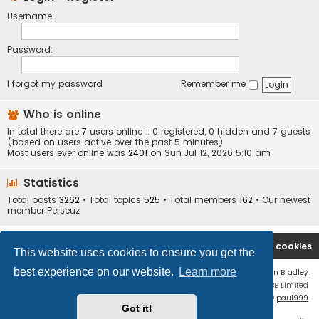
Username:
Password:
I forgot my password
Remember me
Who is online
In total there are
7
users online :: 0 registered, 0 hidden and 7 guests
(based on users active over the past 5 minutes)
Most users ever online was
2401
on Sun Jul 12, 2026 5:10 am
Statistics
Total posts
3262
• Total topics
525
• Total members
162
• Our newest
member
Perseuz
Board index
Contact us
Delete cookies
This website uses cookies to ensure you get the
best experience on our website.
Learn more
Flat Style by
Ian Bradley
Powered by
phpBB
® Forum Software © phpBB Limited
phpBB Two Factor Authentication ©
paul999
Got it!