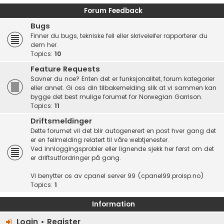
Forum Feedback
Bugs
Finner du bugs, tekniske feil eller skriveleifer rapporterer du
dem her.
Topics:
10
Feature Requests
Savner du noe? Enten det er funksjonalitet, forum kategorier
eller annet. Gi oss din tilbakemelding slik at vi sammen kan
bygge det best mulige forumet for Norwegian Garrison.
Topics:
11
Driftsmeldinger
Dette forumet vil det blir autogenerert en post hver gang det
er en feilmelding relatert til våre webtjenester.
Ved innloggingsprobler eller lignende sjekk her først om det
er driftsutfordringer på gang.
Vi benytter os av cpanel server 99 (cpanel99.proisp.no)
Topics:
1
Information
Login
•
Register